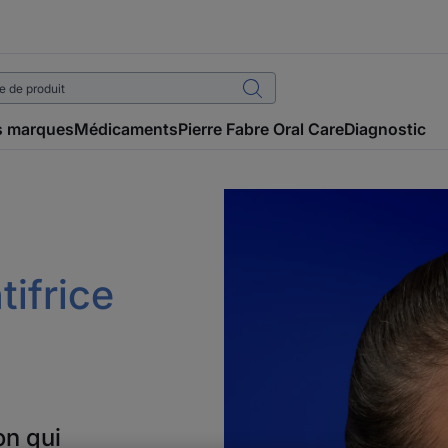
 marques
Médicaments
Pierre Fabre Oral Care
Diagnostic
ifrice
on qui