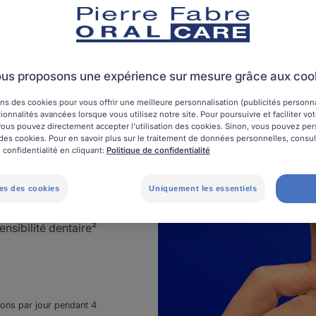
sensibilité
us proposons une expérience sur mesure grâce aux coo
ns des cookies pour vous offrir une meilleure personnalisation (publicités personnal
dement la douleur
ionnalités avancées lorsque vous utilisez notre site. Pour poursuivre et faciliter vo
, vous pouvez directement accepter l'utilisation des cookies. Sinon, vous pouvez pe
on des cookies. Pour en savoir plus sur le traitement de données personnelles, consu
uorinol® + Chitosan
 confidentialité en cliquant:
Politique de confidentialité
 en fixant 10 fois
et durable³.
es des cookies
Uniquement les essentiels
nsibilité dentaire²
tions par jour pendant 4