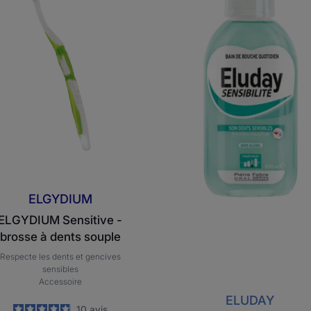
brosse
bain
à
de
dents
bouche
souple
quotidien
soin
dents
sensibles
ELGYDIUM
ELGYDIUM Sensitive -
brosse à dents souple
Respecte les dents et gencives
sensibles
Accessoire
ELUDAY
4.9
/
5
10
avis