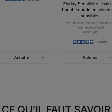
Eluday Sensibilité - bain
-
bouche quotidien soin de
sensibles
Prends soin des dents sensibles 
Reminéralise l'émail
Cosmétique
4.8
/
5
30
avis
-
Acheter
Acheter
CE QU'IL FAUT SAVOIR