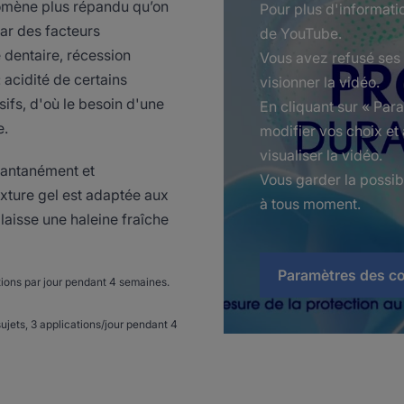
nomène plus répandu qu’on
Pour plus d'informatio
par des facteurs
de YouTube.
e dentaire, récession
Vous avez refusé ses
 acidité de certains
visionner la vidéo.
ifs, d'où le besoin d'une
En cliquant sur « Pa
e.
modifier vos choix et
visualiser la vidéo.
tantanément et
Vous garder la possib
exture gel est adaptée aux
à tous moment.
aisse une haleine fraîche
Paramètres des c
ations par jour pendant 4 semaines.
sujets, 3 applications/jour pendant 4