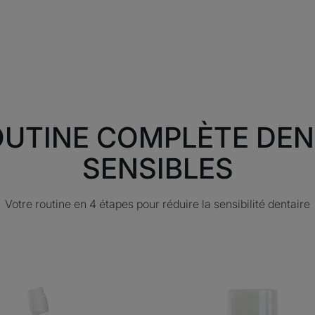
UTINE COMPLÈTE DE
SENSIBLES
Votre routine en 4 étapes pour réduire la sensibilité dentaire
ELGYDIUM
Eluday
Sensitive
Sensibilité
-
-