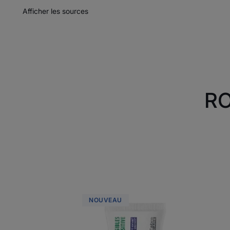
Afficher les sources
RO
ELGYDIUM
NOUVEAU
Sensiprotect
-