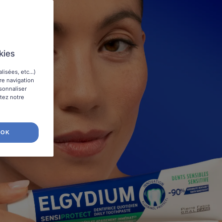
kies
isées, etc...)
tre navigation
rsonnaliser
ltez notre
OK