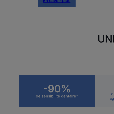
En savoir plus
UN
-90%
d
de sensibilité dentaire*
ag