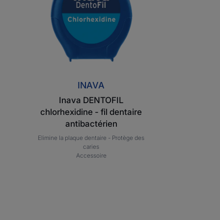
-
fil
dentaire
antibactérien
INAVA
Inava DENTOFIL
chlorhexidine - fil dentaire
antibactérien
Elimine la plaque dentaire -
Protège des
caries
Accessoire