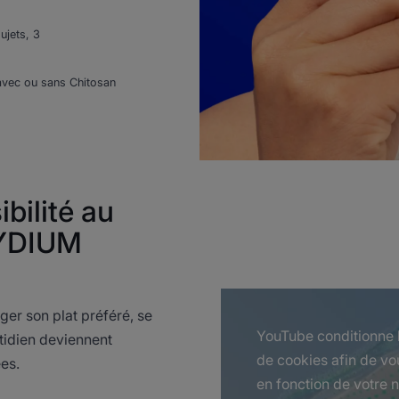
ujets, 3
r avec ou sans Chitosan
bilité au
GYDIUM
er son plat préféré, se
YouTube conditionne l
tidien deviennent
de cookies afin de vo
ées.
en fonction de votre n