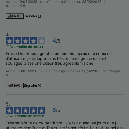
Avis du
10/03/2026
, suite à une expérience du
23/02/2026
par
AminataK H.
Utile
(0)
Signaler
4
/
5
Avis vérifié de testeur
Frais : Dentifrice agréable en bouche, après une semaine 
d’utilisation je l’adopte sans hésiter, mes gencives sont 
soulagés laisse une odeur très agréable fraîche.
Avis du
10/03/2026
, suite à une expérience du
23/02/2026
par
RekyaF
N.
Utile
(0)
Signaler
5
/
5
Avis vérifié de testeur
Très satisfaite de ce dentifrice : Ça fait quelques jours que j 
utilise ce dentifrice et j’en suis très satisfaite. La texture gel est 