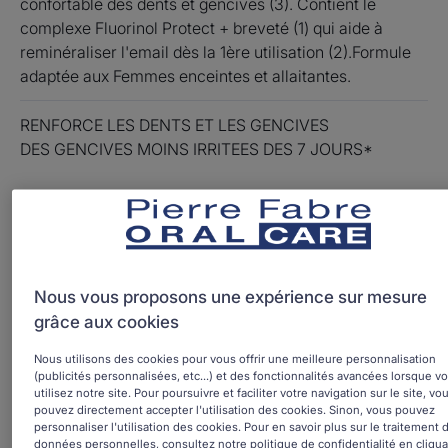
confortable des dents et gencives (3). Contient le
complexe Fluorinol Protect + breveté (1) qui aide à
reminéraliser l'email dès la 1ère utilisation (2).Formule
adaptée aux Femmes enceintes et allaitantes.
RENFORCE LES DENTS ET LES GENCIVES
DES GENCIVES MOINS IRRITEES DES 7 JOURS*
* Etude clinique, 52 sujets, 3 applications/jour pendant
21 jours
Tube
Tube
75ml
Nous vous proposons une expérience sur mesure
grâce aux cookies
Fait pour
Nous utilisons des cookies pour vous offrir une meilleure personnalisation
(publicités personnalisées, etc...) et des fonctionnalités avancées lorsque v
Adolescents - adultes - femmes enceintes - jeunes
utilisez notre site. Pour poursuivre et faciliter votre navigation sur le site, vo
mamans
pouvez directement accepter l'utilisation des cookies. Sinon, vous pouvez
personnaliser l'utilisation des cookies. Pour en savoir plus sur le traitement 
données personnelles, consultez notre politique de confidentialité en cliqua