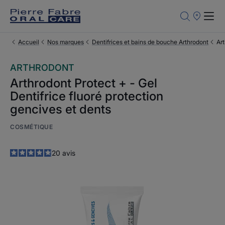
Points
de
Vente
Accueil
Nos marques
Dentifrices et bains de bouche Arthrodont
Art
ARTHRODONT
Arthrodont Protect + - Gel
Dentifrice fluoré protection
gencives et dents
COSMÉTIQUE
4.9
/
5
20
avis
-