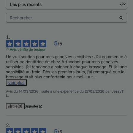
5
/
5
Avis vérifié de testeur
Un vrai soutien pour mes gencives sensibles : J’ai commencé à 
utiliser ce dentifrice de chez Arthodont pour mes gencives 
sensibles, j’ai tendance à saigner à chaque brossage. Et j’ai une 
sensibilité au froid. Dès les premiers jours, j’ai remarqué que le 
brossage était plus confortable pour moi. La t
...
voir plus
Avis du
14/03/2026
, suite à une expérience du
27/02/2026
par
JessyT
L.
Utile
(0)
Signaler
5
/
5