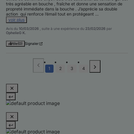
très agréable en bouche , fraîche et donne une sensation de 
propreté immédiate dans la bouche . J’apprécie sa double 
action  qui renforce l’émail tout en protégeant 
...
voir plus
Avis du
10/03/2026
, suite à une expérience du
23/02/2026
par
OphelieG K.
Utile
(0)
Signaler
1
2
3
4