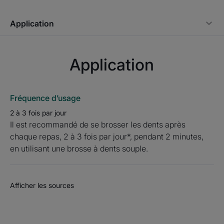
utilisation (2), contribue à renforcer les dents contre les
caries pouvant être causées par des attaques acides.
Application
• ADAPTÉ aux gencives sensibles grâce à sa
formulation douce
• ADAPTÉ aux Femmes enceintes et allaitantes
Application
Environnement
Fréquence d’usage
2 à 3 fois par jour
Il est recommandé de se brosser les dents après
Fiche produit relative aux qualités et caractéristiques
environnementales
chaque repas, 2 à 3 fois par jour*, pendant 2 minutes,
en utilisant une brosse à dents souple.
Emballage ne contenant pas de matière recyclée
Emballage entièrement recyclable**
Consigne de tri
Afficher les sources
(1) Brevet déposé