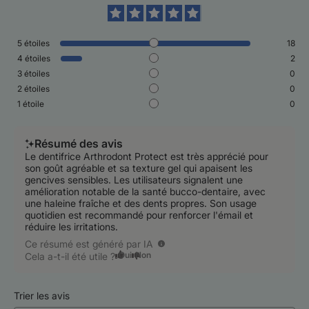
5
étoiles
18
4
étoiles
2
3
étoiles
0
2
étoiles
0
1
étoile
0
Résumé des avis
Le dentifrice Arthrodont Protect est très apprécié pour
son goût agréable et sa texture gel qui apaisent les
gencives sensibles. Les utilisateurs signalent une
amélioration notable de la santé bucco-dentaire, avec
une haleine fraîche et des dents propres. Son usage
quotidien est recommandé pour renforcer l'émail et
réduire les irritations.
Ce résumé est généré par IA
Oui
Non
Cela a-t-il été utile ?
Trier les avis