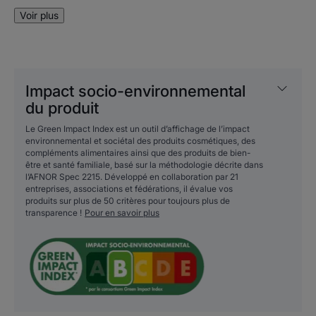
Protect +.
Voir plus
Il convient aux adultes et aux enfants à partir de 10 ans.
Il s'emploie au quotidien, il est adapté aux gencives
sensibles.
Il convient aux porteurs de prothèses, d'appareils
Impact socio-environnemental
orthodontiques.
du produit
Le Green Impact Index est un outil d’affichage de l’impact
environnemental et sociétal des produits cosmétiques, des
Avantages
compléments alimentaires ainsi que des produits de bien-
être et santé familiale, basé sur la méthodologie décrite dans
(1) Brevet déposé
l’AFNOR Spec 2215. Développé en collaboration par 21
entreprises, associations et fédérations, il évalue vos
(2) Test in vitro
produits sur plus de 50 critères pour toujours plus de
(3) Questionnaire de satisfaction, 52 sujets, 3
transparence !
Pour en savoir plus
applications/jour pendant 21 jours
Bénéfices
• PROTÈGE au quotidien les dents et les gencives.
• AIDE A REMINÉRALISER l'émail et dès la première