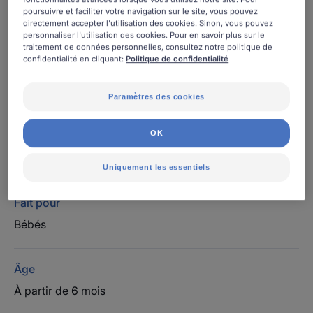
(1) Sans fluor pour limiter l'apport de fluor en cas
poursuivre et faciliter votre navigation sur le site, vous pouvez
directement accepter l'utilisation des cookies. Sinon, vous pouvez
d'apport systémique autre.
personnaliser l'utilisation des cookies. Pour en savoir plus sur le
traitement de données personnelles, consultez notre politique de
confidentialité en cliquant:
Politique de confidentialité
Un dentifrice minimaliste, à l'eau de Camomille BIO,
sans fluor (1).
(1) Sans fluor pour limiter l'apport de fluor en cas
Paramètres des cookies
d'apport systémique autre.
OK
Tube
Tube
30ml
Uniquement les essentiels
Fait pour
Bébés
Âge
À partir de 6 mois