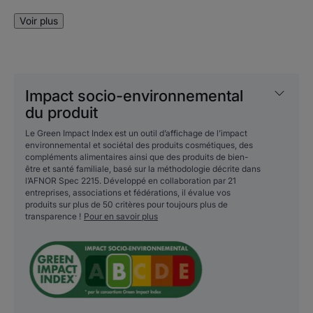
aux enfants à partir de 6 mois dès l'apparition de la
Voir plus
première dents et jusqu'à 2 ans. L'équivalent d'un
grain de riz de dentifrice à la texture gel déposé sur
une brosse à dents adaptée (petite tête et manche
ergonomique) permet de nettoyer en douceur les dents
Impact socio-environnemental
de lait. Voilà le dentifrice parfait pour un brossage
du produit
quotidien réalisé par un adulte.
Le Green Impact Index est un outil d’affichage de l’impact
Et si bébé ne sait pas encore recracher ? Le dentifrice
environnemental et sociétal des produits cosmétiques, des
compléments alimentaires ainsi que des produits de bien-
ELGYDIUM Baby, peut être utilisé chez les bébés ne
être et santé familiale, basé sur la méthodologie décrite dans
l’AFNOR Spec 2215. Développé en collaboration par 21
sachant pas recracher.
entreprises, associations et fédérations, il évalue vos
produits sur plus de 50 critères pour toujours plus de
transparence !
Pour en savoir plus
Avantages
Un dentifrice minimaliste pour les bébés de 6 mois à 2
ans.
Bénéfices