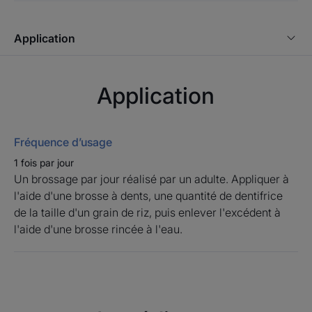
• FORMULE MINIMALISTE, à l'eau de camomille BIO.
Application
• ADAPTE aux tout-petits qui ne savent pas encore
recracher.
• FACILITE le brossage qui lutte contre l'accumulation
Application
de bactéries.
Fréquence d’usage
Environnement
1 fois par jour
Un brossage par jour réalisé par un adulte. Appliquer à
Fiche produit relative aux qualités et caractéristiques
l'aide d'une brosse à dents, une quantité de dentifrice
environnementales
de la taille d'un grain de riz, puis enlever l'excédent à
Emballage ne contenant pas de matière recyclée
l'aide d'une brosse rincée à l'eau.
Emballage entièrement recyclable**
Consigne de tri