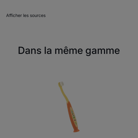
Afficher les sources
Dans la même gamme
ELGYDIUM
Baby
0/2
ans
-
Brosse
à
dents