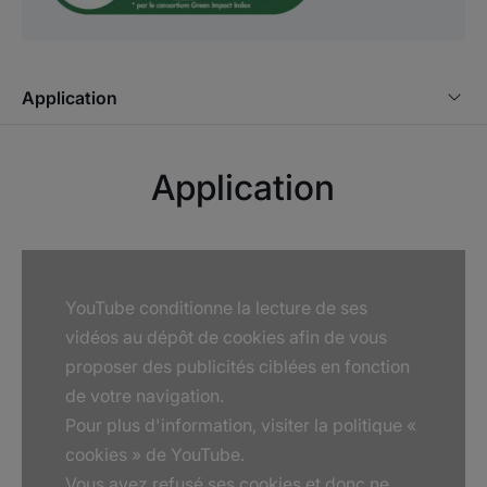
couleur progressif de sa mousse.
• NETTOIE les dents et contribue à les protéger des
caries grâce au Fluorinol®.
• MOTIVE les enfants à se brosser les dents plus
Application
longtemps.
Application
Texture
Environnement
Avantage de la texture
Texture gel douce et peu abrasive
YouTube conditionne la lecture de ses
vidéos au dépôt de cookies afin de vous
Senteur du contenu
proposer des publicités ciblées en fonction
Fruit des bois
de votre navigation.
* Durée de brossage moyenne mesurée par 85 sujets lors d'un test
Pour plus d'information, visiter la politique «
consommateurs.
*Tests consommateurs menés sur 85 sujets
cookies » de YouTube.
en comparaison au temps moyen de brossage.
Vous avez refusé ses cookies et donc ne