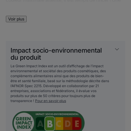
formule à 96 % d’ingrédients d’origine naturelle.
Un dentifrice au Fluorinol® qui contribue à renforcer
Voir plus
l'émail des dents pour une protection efficace contre
les caries.
Son arôme fruits des bois et son utilisation ludique
donnent envie aux enfants, dès l'âge de 3 ans, de se
Impact socio-environnemental
brosser les dents plus longtemps !
du produit
Le Green Impact Index est un outil d’affichage de l’impact
environnemental et sociétal des produits cosmétiques, des
Avantages
compléments alimentaires ainsi que des produits de bien-
être et santé familiale, basé sur la méthodologie décrite dans
ELGYDIUM Chrono indique aux enfants quand il est
l’AFNOR Spec 2215. Développé en collaboration par 21
entreprises, associations et fédérations, il évalue vos
temps de rincer.
produits sur plus de 50 critères pour toujours plus de
transparence !
Pour en savoir plus
Bénéfices
• INDIQUE qu'il est temps de se rincer la bouche après
2 minutes de brossage grâce au changement de