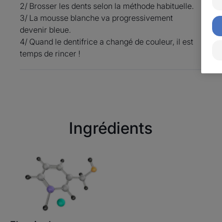
2/ Brosser les dents selon la méthode habituelle.
3/ La mousse blanche va progressivement
devenir bleue.
4/ Quand le dentifrice a changé de couleur, il est
temps de rincer !
Ingrédients