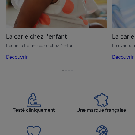
La carie chez l'enfant
La carie
Reconnaitre une carie chez l'enfant
Le syndrome
Découvrir
Découvrir
Aller
Aller
Aller
Aller
à
à
à
à
l'item
l'item
l'item
l'item
1
2
3
4
Testé cliniquement
Une marque française