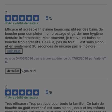
5
/
5
Avis vérifié de testeur
Efficace et agréable ! : J'aime beaucoup utiliser des bains de 
bouche pour compléter mon brossage et garder une hygiène 
dentaire irréprochable. Mais souvent, je trouve les bains de 
bouche trop agressifs. Celui-là, pas du tout ! Il est sans alcool 
et en seulement 30 secondes de rinçage pas le moindre
...
voir plus
Avis du
04/03/2026
, suite à une expérience du
17/02/2026
par
ValérieT
K.
Utile
(0)
Signaler
5
/
5
Avis vérifié de testeur
Très efficace : Trop pratique pour toute la famille ! Ce bain de 
bouche au goût mentholé est sans alcool , nous et les enfants 
nous pouvons l’utiliser au quotidien. Après chaque brossage de 