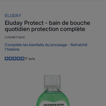
ELUDAY
Eluday Protect - bain de bouche
quotidien protection complète
COSMÉTIQUE
Complète les bienfaits du brossage - Rafraîchit
l'haleine
4.9
/
5
17
avis
-