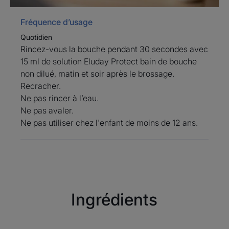
Avantages
Fréquence d’usage
Avec Eluday Protect bain de bouche, un plaisir au
Quotidien
quotidien et une protection complète : 75% de réduction
Rincez-vous la bouche pendant 30 secondes avec
de plaque dentaire dès la première utilisation¹.
15 ml de solution Eluday Protect bain de bouche
non dilué, matin et soir après le brossage.
Recracher.
Bénéfices
Ne pas rincer à l’eau.
• INDISPENSABLE : le geste bain de bouche quotidien
Ne pas avaler.
qui complète les bienfaits du brossage.
Ne pas utiliser chez l'enfant de moins de 12 ans.
• PRÊT À L’EMPLOI : pas besoin de le diluer, il est prêt !
• SANS ALCOOL : il offre une sensation de bouche
fraîche et saine tout en douceur.
Ingrédients
Texture
Environnement