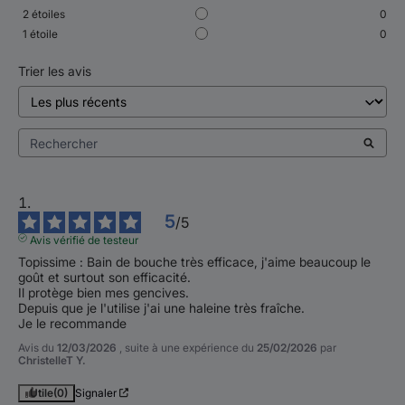
2
étoiles
0
1
étoile
0
Trier les avis
5
/
5
Avis vérifié de testeur
Topissime : Bain de bouche très efficace, j'aime beaucoup le 
goût et surtout son efficacité.

Il protège bien mes gencives.

Depuis que je l'utilise j'ai une haleine très fraîche.

Je le recommande
Avis du
12/03/2026
, suite à une expérience du
25/02/2026
par
ChristelleT Y.
Utile
(0)
Signaler