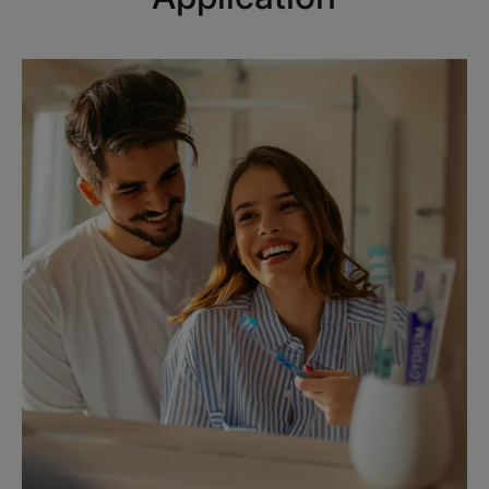
bucco-dentaire complète au
quotidien, en complément du
brossage ! Son agent
antibactérien permet de lutter
contre les bactéries à l’origine
de la plaque dentaire pour une
bouche propre et des gencives
saines. La présence de
Fluorinol® (fluorhydrate de
nicométhanol 225 ppm d'ions
fluor, breveté par les
Laboratoires Pierre Fabre)* aide
à renforcer et reminéraliser les
dents en se fixant à leur surface.