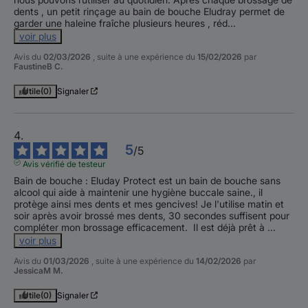
dents , un petit rinçage au bain de bouche Eludray permet de 
garder une haleine fraîche plusieurs heures , réd
...
voir plus
Avis du
02/03/2026
, suite à une expérience du
15/02/2026
par
FaustineB C.
Utile
(0)
Signaler
5
/
5
Avis vérifié de testeur
Bain de bouche : Eluday Protect est un bain de bouche sans 
alcool qui aide à maintenir une hygiène buccale saine., il 
protège ainsi mes dents et mes gencives! Je l'utilise matin et 
soir après avoir brossé mes dents, 30 secondes suffisent pour 
compléter mon brossage efficacement.  Il est déjà prêt à 
...
voir plus
Avis du
01/03/2026
, suite à une expérience du
14/02/2026
par
JessicaM M.
Utile
(0)
Signaler