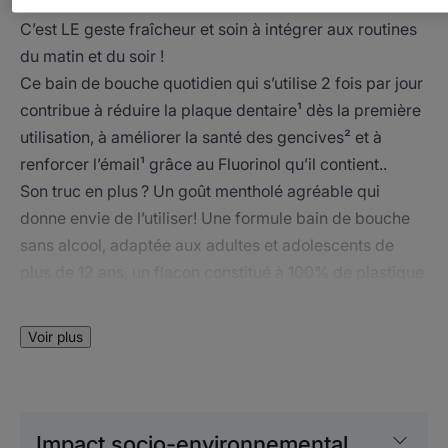
C’est LE geste fraîcheur et soin à intégrer aux routines
du matin et du soir !
Ce bain de bouche quotidien qui s’utilise 2 fois par jour
contribue à réduire la plaque dentaire¹ dès la première
utilisation, à améliorer la santé des gencives² et à
renforcer l’émail¹ grâce au Fluorinol qu’il contient..
Son truc en plus ? Un goût mentholé agréable qui
donne envie de l’utiliser! Une formule bain de bouche
sans alcool, adaptée aux adultes et adolescents de
plus de 12 ans, un flacon constitué à 100% de plastique
PET recyclé et une jolie couleur menthe qui trouvent
leur place dans les salles de bain de celles et ceux qui
Voir plus
veulent se sentir bien.
Impact socio-environnemental