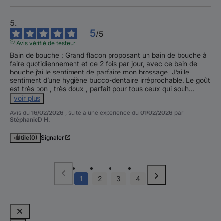
5
/
5
Avis vérifié de testeur
Bain de bouche : Grand flacon proposant un bain de bouche à 
faire quotidiennement et ce 2 fois par jour, avec ce bain de 
bouche j’ai le sentiment de parfaire mon brossage. J’ai le 
sentiment d’une hygiène bucco-dentaire irréprochable. Le goût 
est très bon , très doux , parfait pour tous ceux qui souh
...
voir plus
Avis du
16/02/2026
, suite à une expérience du
01/02/2026
par
StéphanieD H.
Utile
(0)
Signaler
1
2
3
4