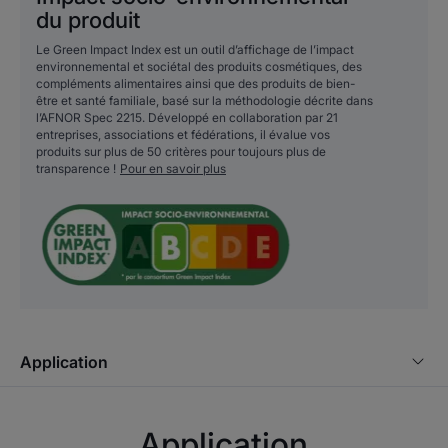
LE MOT DE L’EXPERT
du produit
Le Green Impact Index est un outil d’affichage de l’impact
environnemental et sociétal des produits cosmétiques, des
compléments alimentaires ainsi que des produits de bien-
être et santé familiale, basé sur la méthodologie décrite dans
Se brosser les dents est un
l’AFNOR Spec 2215. Développé en collaboration par 21
entreprises, associations et fédérations, il évalue vos
geste indispensable pour
produits sur plus de 50 critères pour toujours plus de
transparence !
protéger votre bouche au
Pour en savoir plus
quotidien. Mais pour étendre cet
effet protecteur aux zones
difficiles d'accès à la brosse à
dents, un bain de bouche
s’avère être un allié précieux
contre la formation de la plaque
dentaire.
Application
Eluday Protect bain de bouche
vous offre une solution adaptée
pour obtenir une hygiène
Application