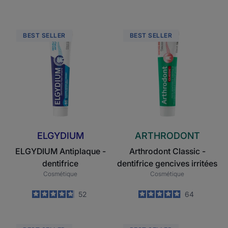
ELGYDIUM
Arthrodont
BEST SELLER
BEST SELLER
Antiplaque
Classic
-
-
dentifrice
dentifrice
gencives
irritées
ELGYDIUM
ARTHRODONT
ELGYDIUM Antiplaque -
Arthrodont Classic -
dentifrice
dentifrice gencives irritées
Cosmétique
Cosmétique
4.8
/
5
52
4.9
/
5
64
-
-
Inava
Inava