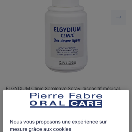
ELGYDIUM Clinic Xeroleave Spray, dispositif médical,
notre solution destinée à soulager et lubrifier les
bouches sèches.
Nous vous proposons une expérience sur
Formule haute tolérance
mesure grâce aux cookies