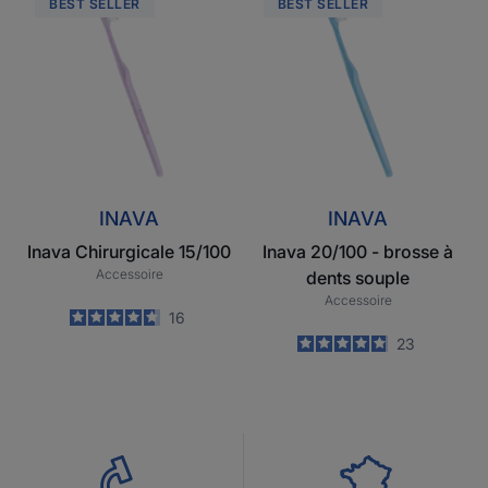
BEST SELLER
BEST SELLER
Chirurgicale
20/100
15/100
-
brosse
à
dents
souple
INAVA
INAVA
Inava Chirurgicale 15/100
Inava 20/100 - brosse à
Accessoire
dents souple
Accessoire
4.7
/
5
16
-
4.9
/
5
23
-