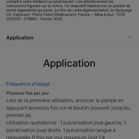
conseil à votre médecin ou pharmacien. Lire attentivement les
Avantages
instructions figurant sur la notice. Ce dispositif médical est un produit de
santé réglementé qui porte, au titre de cette réglementation, le marquage
CE. Fabricant : Pierre Fabre Médicament, France. – Mise à jour : 11/23
ELGYDIUM Clinic Xeroleave Spray procure une
[231122] - 278663 - Février 2025.
lubrification de longue durée de la bouche.
Application
Bénéfices
• LUBRIFICATION : immédiate, pour un soulagement de
Application
la sécheresse buccale qui dure jusqu'à 1h30 après
chaque pulvérisation. La solution contre la bouche
sèche.
• NEUTRALITÉ : ELGYDIUM Clinic Xeroleave Spray ne
Fréquence d’usage
contient ni saveur spécifique, ni alcool.
Plusieurs fois par jour
• PROTECTION : des muqueuses buccales.
Lors de la première utilisation, amorcer la pompe en
appuyant plusieurs fois sur le bouton-poussoir jusqu’au
premier jet.
Utilisation quotidienne : 1 pulvérisation joue gauche, 1
Environnement
pulvérisation joue droite, 1 pulvérisation langue à
renouveler 8 fois par jour maximum (soit 24