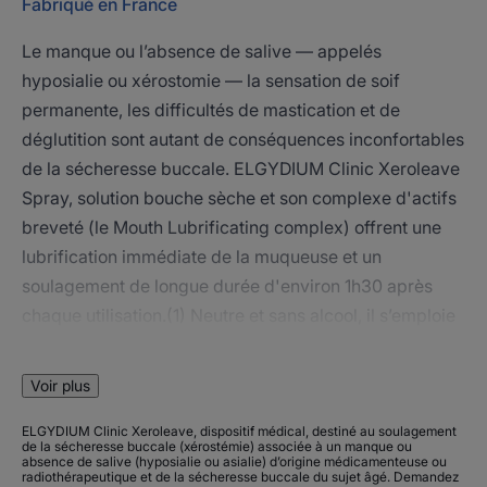
Fabriqué en France
Le manque ou l’absence de salive — appelés
hyposialie ou xérostomie — la sensation de soif
permanente, les difficultés de mastication et de
déglutition sont autant de conséquences inconfortables
de la sécheresse buccale. ELGYDIUM Clinic Xeroleave
Spray, solution bouche sèche et son complexe d'actifs
breveté (le Mouth Lubrificating complex) offrent une
lubrification immédiate de la muqueuse et un
soulagement de longue durée d'environ 1h30 après
chaque utilisation.(1) Neutre et sans alcool, il s’emploie
jusqu’à 8 fois par jour, selon les besoins, et s’applique
en 3 simples pulvérisations à l’intérieur des joues et sur
Voir plus
la langue.
(1) : Etude clinique comparative sur 24 sujets.
ELGYDIUM Clinic Xeroleave, dispositif médical, destiné au soulagement
de la sécheresse buccale (xérostémie) associée à un manque ou
absence de salive (hyposialie ou asialie) d’origine médicamenteuse ou
radiothérapeutique et de la sécheresse buccale du sujet âgé. Demandez