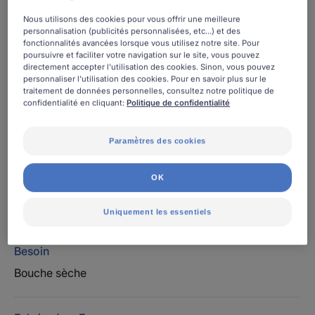
Diminue la sécheresse. Haute tolérance. Protecteur.
Nous utilisons des cookies pour vous offrir une meilleure
Sans alcool.
personnalisation (publicités personnalisées, etc...) et des
fonctionnalités avancées lorsque vous utilisez notre site. Pour
poursuivre et faciliter votre navigation sur le site, vous pouvez
directement accepter l'utilisation des cookies. Sinon, vous pouvez
Spray
Spray
70ml
personnaliser l'utilisation des cookies. Pour en savoir plus sur le
traitement de données personnelles, consultez notre politique de
confidentialité en cliquant:
Politique de confidentialité
Fait pour
Adultes
Paramètres des cookies
OK
Âge
À partir de 18 an(s)
Uniquement les essentiels
Besoin
Bouche sèche