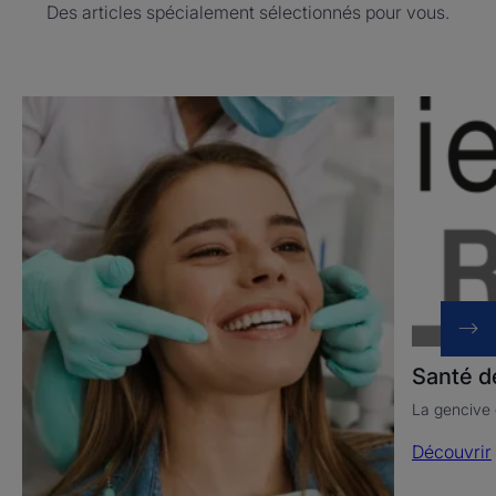
Des articles spécialement sélectionnés pour vous.
Découvrir
Découvrir
Santé
Santé
des
des
gencives
gencives
Santé d
La gencive 
Découvrir