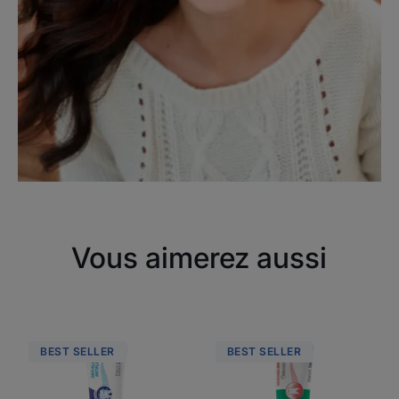
Vous aimerez aussi
ELGYDIUM
Arthrodont
BEST SELLER
BEST SELLER
Antiplaque
Classic
-
-