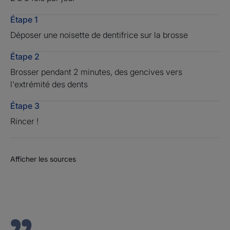
Environnement
Étape 1
Déposer une noisette de dentifrice sur la brosse
Consigne de tri
Étape 2
Brosser pendant 2 minutes, des gencives vers
l'extrémité des dents
* Evaluation in vitro de l'efficacité décontaminante des micro-ondes sur
des brosses à dent Inava - Fonderephar - Toulouse - Mars 2014.
Étape 3
Rincer !
Afficher les sources