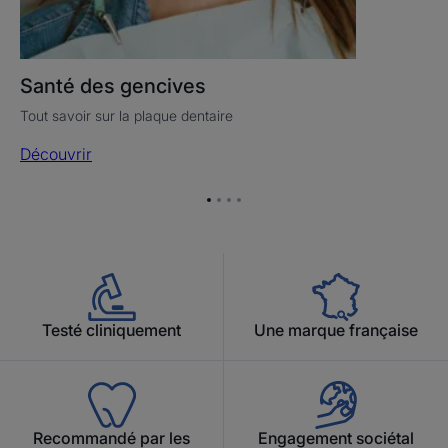
Santé des gencives
Tout savoir sur la plaque dentaire
Découvrir
Aller
Aller
Aller
Aller
à
à
à
à
l'item
l'item
l'item
l'item
1
2
3
4
Testé cliniquement
Une marque française
Recommandé par les
Engagement sociétal