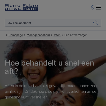
Verkooppun
Homepage
Mondgezondheid
Aften
Een aft verzorgen
Hoe behandelt u snel een
aft?
Aften in de mond zijn niet gevaarlijk maar kunnen zeer
pijnlijk zijn. Ontdek hoe u de pijn kunt verlichten en de
genezing kunt versnellen.