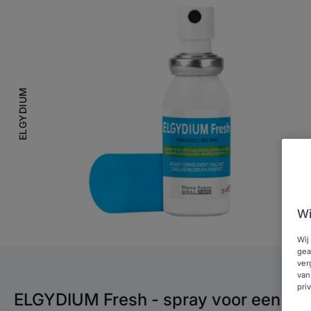
ELGYDIUM
Wi
Wij
gea
ver
van
pri
ELGYDIUM Fresh - spray voor een