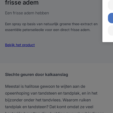
frisse adem
Een frisse adem hebben
Een spray op basis van natuurlijk groene thee-extract en
essentiële peterselieolie voor een direct frisse adem.
Bekijk het product
Slechte geuren door kalkaanslag
Meestal is halitose gewoon te wijten aan de
opeenhoping van tandsteen en tandplak, en in het
bijzonder onder het tandvlees. Waarom ruiken
tandplak en tandsteen? Dat komt omdat ze veel