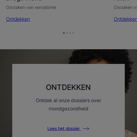
Oorzaken van xerostomie
Oorzaken v
Ontdekken
Ontdekke
Ga
Ga
Ga
Ga
naar
naar
naar
naar
item
item
item
item
1
2
3
4
ONTDEKKEN
Ontdek al onze dossiers over
mondgezondheid
Lees het dossier