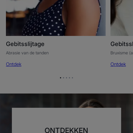
Gebitsslijtage
Gebitssl
Abrasie van de tanden
Bruxisme (a
Ontdek
Ontdek
Ga
Ga
Ga
Ga
Ga
naar
naar
naar
naar
naar
item
item
item
item
item
1
2
3
4
5
ONTDEKKEN