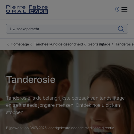
Verkooppun
Homepage
Tandheelkundige gezondheid
Gebitsslijtage
Tanderosie
Tanderosie
Tanderosie is de belangrijkste oorzaak van tandslijtage
en treft steeds jongere mensen. Ontdek hoe u dit kan
stoppen.
Bijgewerkt op
3/07/2025
, goedgekeurd door
de medische directie
.