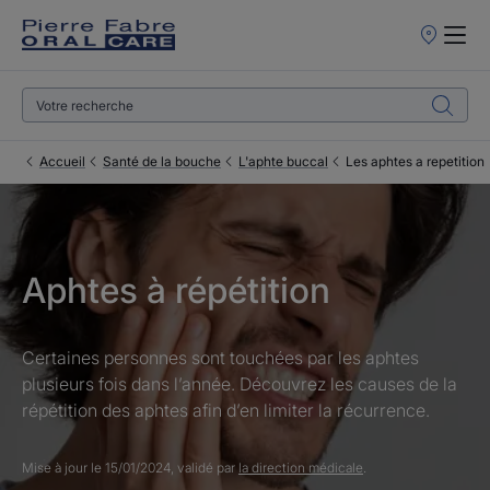
Points
de
Vente
Accueil
Santé de la bouche
L'aphte buccal
Les aphtes a repetition
Aphtes à répétition
Certaines personnes sont touchées par les aphtes
plusieurs fois dans l’année. Découvrez les causes de la
répétition des aphtes afin d’en limiter la récurrence.
Mise à jour le
15/01/2024
, validé par
la direction médicale
.