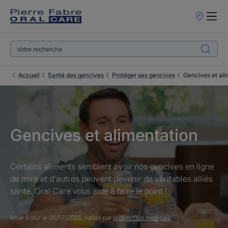
Points
de
Vente
Accueil
Santé des gencives
Protéger ses gencives
Gencives et ali
Gencives et alimentation
Certains aliments semblent avoir nos gencives en ligne
de mire et d'autres peuvent devenir de véritables alliés
santé. Oral Care vous aide à faire le point !
Mise à jour le
06/07/2026
, validé par
la direction médicale
.