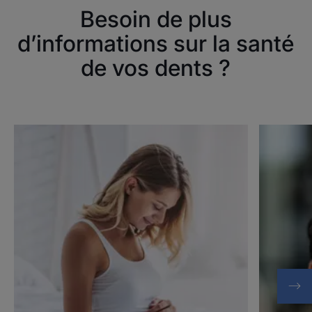
Besoin de plus
d’informations sur la santé
de vos dents ?
Découvrir
Découvrir
Protéger
Protéger
ses
ses
gencives
gencives