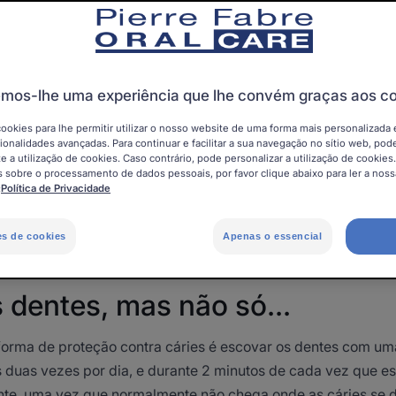
Cáries dentárias
mos-lhe uma experiência que lhe convém graças aos c
cookies para lhe permitir utilizar o nosso website de uma forma mais personalizada 
ionalidades avançadas. Para continuar e facilitar a sua navegação no sítio web, pode
e a utilização de cookies. Caso contrário, pode personalizar a utilização de cookies
ossa idade, geralmente associamos "cáries" a "dor". E é lógic
 sobre o processamento de dados pessoais, por favor clique abaixo para ler a nossa
 tornam dolorosas. E o seu tratamento pode por vezes ser p
:
Política de Privacidade
que os anestésicos limitem a dor. Portanto, o melhor é não
es? Só tem de adotar alguns hábitos de higiene simples e co
es de cookies
Apenas o essencial
 dentes, mas não só...
 forma de proteção contra cáries é escovar os dentes com um
s duas vezes por dia, e durante 2 minutos de cada vez que e
ente, uma vez que normalmente não chega onde as cáries se 