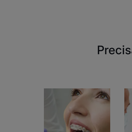
Precis
Descubra
De
Cáries
Cár
dentárias
den