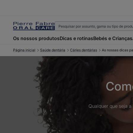
Os nossos produtos
Dicas e rotinas
Bebés e Crianças
Página inicial
Saúde dentária
Cáries dentárias
As nossas dicas pa
Como
Qualquer que seja a 