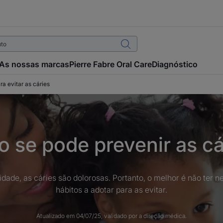
As nossas marcas
Pierre Fabre Oral Care
Diagnóstico
ra evitar as cáries
 se pode prevenir as cá
idade, as cáries são dolorosas. Portanto, o melhor é não ter
hábitos a adotar para as evitar.
Atualizado em
04/07/25
, validado por
a direção médica
.