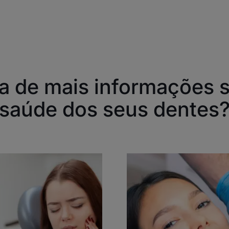
a de mais informações 
saúde dos seus dentes
scubra
Descubra
ies
Cáries
tárias
dentárias