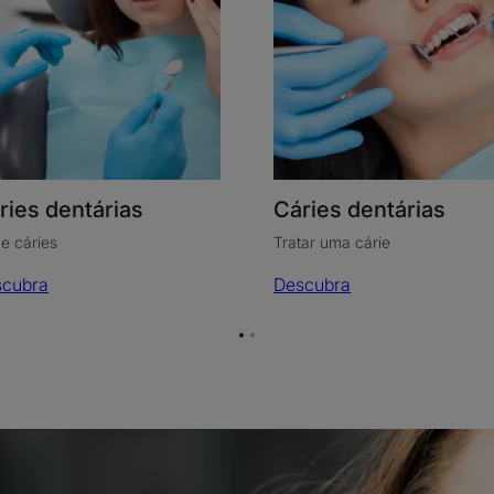
ries dentárias
Cáries dentárias
 e cáries
Tratar uma cárie
scubra
Descubra
Ir
Ir
para
para
a
a
página
página
1
2