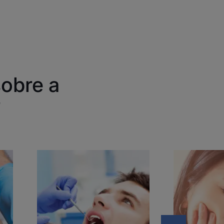
sobre a
?
Descubra
Descubra
Cáries
Cáries
dentárias
dentárias