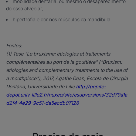
mobilidade dentária, ou mesmo o desaparecimento
do osso alveolar;
hipertrofia e dor nos músculos da mandíbula.
Fontes:
(1) Tese "Le bruxisme: étiologies et traitements
complémentaires au port de la gouttière" ("Bruxism:
etiologies and complementary treatments to the use of
a mouthpiece"), 2017, Agathe Dean, Escola de Cirurgia
Dentária, Universidade de Lille
http://pepite-
depot.univ-lille2.fr/nuxeo/site/esupversions/32d79a1a-
d2f4-4e29-9c51-da5ecdb07126