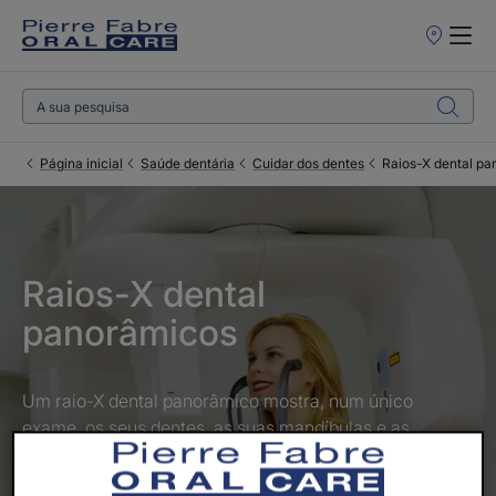
Pontos
de
Venda
Página inicial
Saúde dentária
Cuidar dos dentes
Raios-X dental pa
Raios-X dental
panorâmicos
Um raio-X dental panorâmico mostra, num único
exame, os seus dentes, as suas mandíbulas e as
estruturas faciais circundantes.