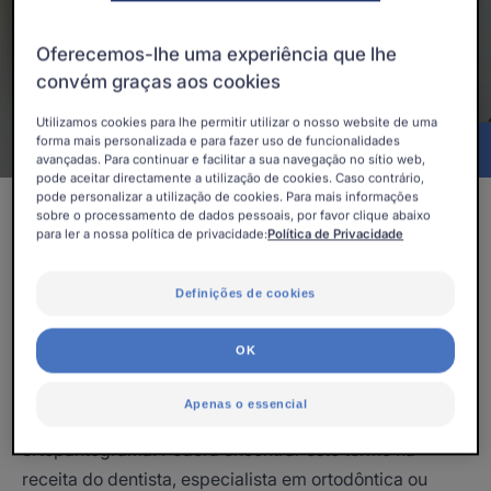
Atualizado em
06/07/26
, validado por
a direção médica
.
Oferecemos-lhe uma experiência que lhe
Cuidar dos dentes
convém graças aos cookies
Utilizamos cookies para lhe permitir utilizar o nosso website de uma
forma mais personalizada e para fazer uso de funcionalidades
Conteúdos
avançadas. Para continuar e facilitar a sua navegação no sítio web,
pode aceitar directamente a utilização de cookies. Caso contrário,
pode personalizar a utilização de cookies. Para mais informações
sobre o processamento de dados pessoais, por favor clique abaixo
O que é um raio-X dental
para ler a nossa política de privacidade:
Política de Privacidade
panorâmico?
Definições de cookies
Alguns tipos de raio-X dental permitem a visualização
de um único dente ou de uma parte da boca. O raio-X
OK
dental panorâmico, por outro lado, mostra toda a boca
numa única imagem. O termo técnico utilizado pelos
Apenas o essencial
médicos para um raio-X dental panorâmico é
ortopantograma. Poderá encontrar este termo na
receita do dentista, especialista em ortodôntica ou