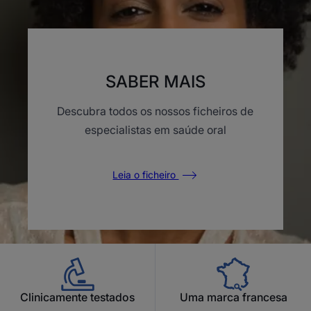
item
item
item
item
item
1
2
3
4
5
SABER MAIS
Descubra todos os nossos ficheiros de
especialistas em saúde oral
Leia o ficheiro
Clinicamente testados
Uma marca francesa