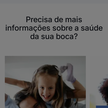
Precisa de mais
informações sobre a saúde
da sua boca?
Descubra
Descubra
Aftas
Úlceras
da
boca