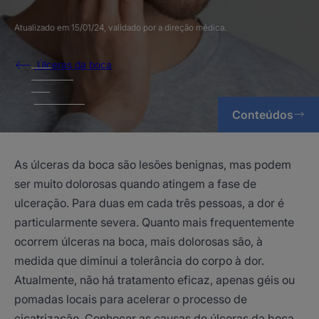
Atualizado em
15/01/24
, validado por
a direção médica
.
Úlceras da boca
Conteúdos
As úlceras da boca são lesões benignas, mas podem
ser muito dolorosas quando atingem a fase de
ulceração. Para duas em cada três pessoas, a dor é
particularmente severa. Quanto mais frequentemente
ocorrem úlceras na boca, mais dolorosas são, à
medida que diminui a tolerância do corpo à dor.
Atualmente, não há tratamento eficaz, apenas géis ou
pomadas locais para acelerar o processo de
cicatrização. Conhecer as causas de úlceras da boca