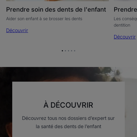
Prendre soin des dents de l'enfant
Prendre
Aider son enfant à se brosser les dents
Les conséqu
dentition
Découvrir
Découvrir
Aller
Aller
Aller
Aller
Aller
à
à
à
à
à
l'item
l'item
l'item
l'item
l'item
1
2
3
4
5
À DÉCOUVRIR
Découvrez tous nos dossiers d’expert sur
la santé des dents de l’enfant