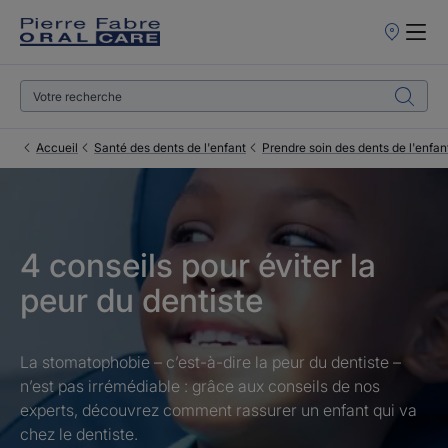
Points
de
Vente
Accueil
Santé des dents de l'enfant
Prendre soin des dents de l'enfan
4 conseils pour éviter la
peur du dentiste
La stomatophobie – c’est-à-dire la peur du dentiste –
n’est pas irrémédiable : grâce aux conseils de nos
experts, découvrez comment rassurer un enfant qui va
chez le dentiste.