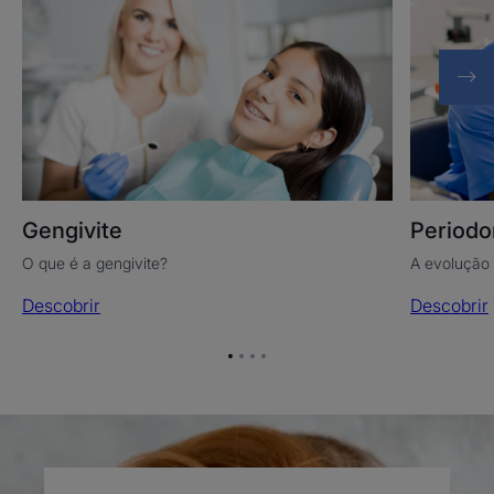
Periodo
Gengivite
A evolução 
O que é a gengivite?
Descobrir
Descobrir
Ir
Ir
Ir
Ir
para
para
para
para
o
o
o
o
item
item
item
item
1
2
3
4