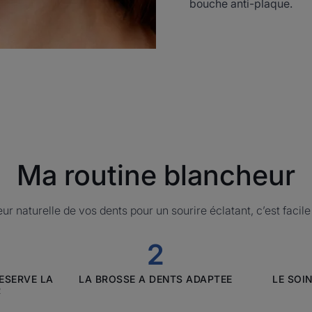
bouche anti-plaque.
Ma routine blancheur
r naturelle de vos dents pour un sourire éclatant, c’est facile 
2
DIUM
ELGYDIUM
RESERVE LA
LA BROSSE A DENTS ADAPTEE
LE SOI
heur
Blancheur
R
-