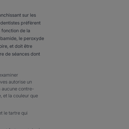
anchissant sur les
ns dentistes préfèrent
 fonction de la
carbamide, le peroxyde
re, et doit être
bre de séances dont
 examiner
ives autorise un
 a aucune contre-
, et la couleur que
 le tartre qui