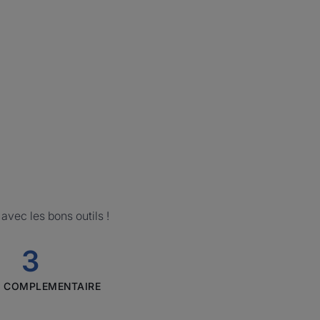
avec les bons outils !
3
ELGYDIUM
N COMPLEMENTAIRE
Brillance
&