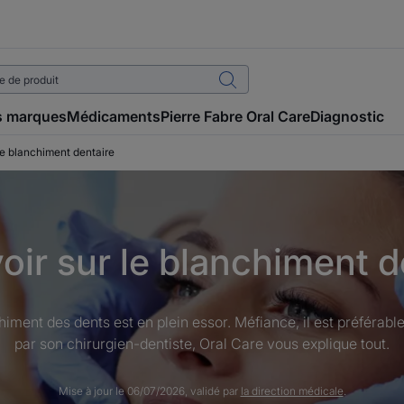
 marques
Médicaments
Pierre Fabre Oral Care
Diagnostic
le blanchiment dentaire
oir sur le blanchiment 
ment des dents est en plein essor. Méfiance, il est préférable 
par son chirurgien-dentiste, Oral Care vous explique tout.
Mise à jour le
06/07/2026
, validé par
la direction médicale
.