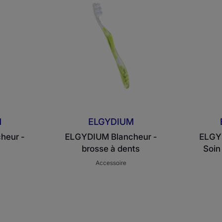
rice
brosse
à
dents
M
ELGYDIUM
heur -
ELGYDIUM Blancheur -
ELGYD
brosse à dents
Soin 
Accessoire