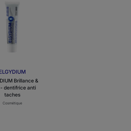
Soin
-
dentifrice
anti
taches
ELGYDIUM
IUM Brillance &
- dentifrice anti
taches
Cosmétique