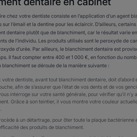
ment dentaire en cabinet
e chez votre dentiste consiste en l’application d’un agent bl
is sur l’émail et la dentine pour les éclaircir. D’ailleurs, certai
nt dentaire plutôt que de blanchiment, car le résultat varie en
ents de l’individu. Les produits utilisés sont le peroxyde de 
xyde d’urée. Par ailleurs, le blanchiment dentaire est provisoi
ps. Il faut compter entre 400 et 1 000 €, en fonction du nom
 blanchiment se déroule de la manière suivante :
: votre dentiste, avant tout blanchiment dentaire, doit d’abord
uche, afin de s’assurer que l’état de vos dents et de vos genc
 vous interroge sur votre santé générale, pour vérifier qu’il n’y
ent. Grâce à son teintier, il vous montre votre couleur actuelle
.
procède à un détartrage, pour ôter toute la plaque bactérienne et
efficacité des produits de blanchiment.