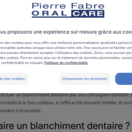
Avoir les dents blanches
us proposons une expérience sur mesure grâce aux coo
ns des cookies pour vous offrir une meilleure personnalisation (publicités personnal
ionnalités avancées lorsque vous utilisez notre site. Pour poursuivre et faciliter vo
, vous pouvez directement accepter l'utilisation des cookies. Sinon, vous pouvez pe
OpinionWay de 2018, auprès d'un échantillon de 1 048 person
on des cookies. Pour en savoir plus sur le traitement de données personnelles, consu
(1)
çaise
, plus de 1 Français sur 4 n’ose pas sourire à pleines den
 confidentialité en cliquant:
Politique de confidentialité
. La cause de cette honte : des dents mal alignées, mais aussi
les dents jaunes, même en ayant une bonne hygiène bucco-den
es des cookies
Uniquement les essentiels
e marché du blanchiment des dents est en plein essor. Toutefoi
ffectuer un blanchiment dentaire par son chirurgien-dentiste, 
roduits à la fois coûteux, à l’efficacité souvent limitée, et sur
anière irréversible.
aire un blanchiment dentaire ?