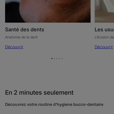
Santé des dents
Les usu
Anatomie de la dent
L’érosion de
Découvrir
Découvrir
Aller
Aller
Aller
Aller
Aller
à
à
à
à
à
l'item
l'item
l'item
l'item
l'item
1
2
3
4
5
En 2 minutes seulement
Découvrez votre routine d’hygiene bucco-dentaire